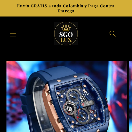
Ir
Envío GRATIS a toda Colombia y Paga Contra
directamente
Entrega
al contenido
Ir
directamente
a la
información
del producto