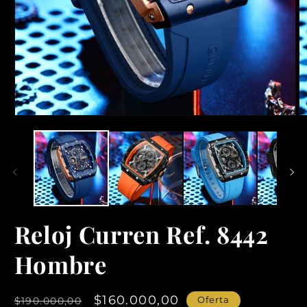
Reloj Curren Ref. 8442
Hombre
Precio
Precio
$160.000,00
Oferta
$190.000,00