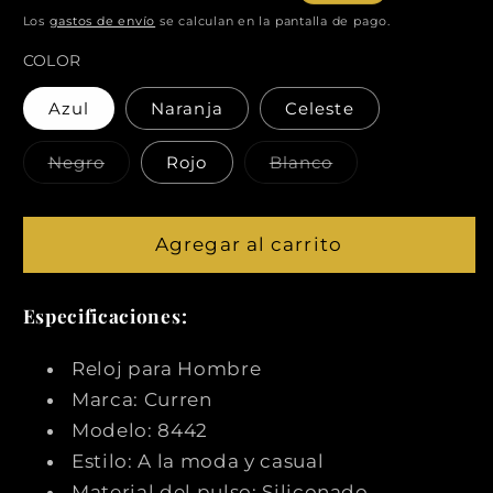
habitual
de
Los
gastos de envío
se calculan en la pantalla de pago.
oferta
COLOR
Azul
Naranja
Celeste
Variante
Variante
Negro
Rojo
Blanco
agotada
agotada
o
o
no
no
disponible
disponible
Agregar al carrito
Especificaciones:
Reloj para Hombre
Marca: Curren
Modelo: 8442
Estilo: A la moda y casual
Material del pulso: Siliconado