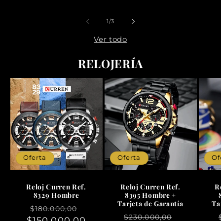
de
1
/
3
Ver todo
RELOJERÍA
Oferta
Oferta
Of
Reloj Curren Ref.
Reloj Curren Ref.
R
8329 Hombre
8395 Hombre +
Tarjeta de Garantía
Ta
Precio
Precio
$180.000,00
Precio
Precio
$230.000,00
$150.000,00
habitual
de