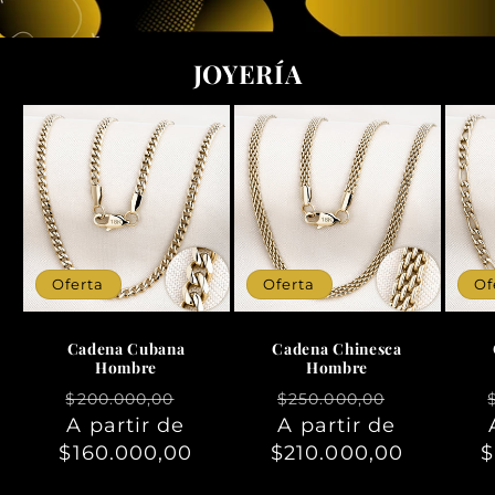
JOYERÍA
Oferta
Oferta
Of
Cadena Cubana
Cadena Chinesca
Hombre
Hombre
Precio
Precio
Precio
Precio
$200.000,00
$250.000,00
habitual
A partir de
de
habitual
A partir de
de
$160.000,00
oferta
$210.000,00
oferta
$