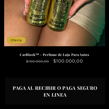
Oferta
CarBlock™ - Perfume de Lujo Para Autos
Precio
Precio
$100.000,00
$150.000,00
habitual
de
oferta
PAGA AL RECIBIR O PAGA SEGURO
EN LINEA