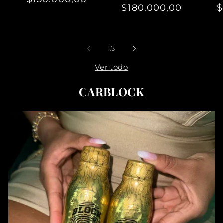
$180.000,00
habitual
de
$
oferta
oferta
de
1
/
3
Ver todo
CARBLOCK